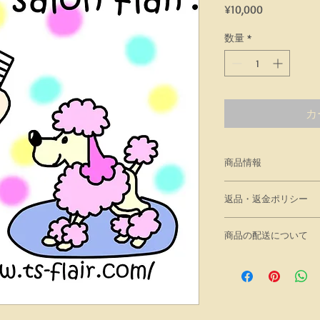
価
¥10,000
格
数量
*
カ
商品情報
商品の詳細を入力し
返品・返金ポリシー
明に加え、商品の特
しましょう。
返品・返金規約を入
商品の配送について
だけなかった場合の
ましょう。規約の内
配送地域、料金、所
頼を獲得し、安心し
する情報を入力して
とで、お客様の信頼
ただけます。