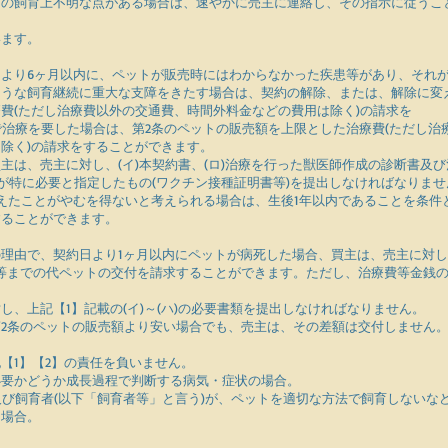
トの飼育上不明な点がある場合は、速やかに売主に連絡し、その指示に従うこ
います。
より6ヶ月以内に、ペットが販売時にはわからなかった疾患等があり、それ
るような飼育継続に重大な支障をきたす場合は、契約の解除、または、解除に変
費(ただし治療費以外の交通費、時間外料金などの費用は除く)の請求を
場合で治療を要した場合は、第2条のペットの販売額を上限とした治療費(ただし
除く)の請求をすることができます。
主は、売主に対し、(イ)本契約書、(ロ)治療を行った獣医師作成の診断書及
主が特に必要と指定したもの(ワクチン接種証明書等)を提出しなければなりませ
えたことがやむを得ないと考えられる場合は、生後1年以内であることを条件
することができます。
外の理由で、契約日より1ヶ月以内にペットが病死した場合、買主は、売主に対
等までの代ペットの交付を請求することができます。ただし、治療費等金銭
し、上記【1】記載の(イ)～(ハ)の必要書類を提出しなければなりません。
2条のペットの販売額より安い場合でも、売主は、その差額は交付しません
【1】【2】の責任を負いません。
が必要かどうか成長過程で判断する病気・症状の場合。
主及び飼育者(以下「飼育者等」と言う)が、ペットを適切な方法で飼育しないな
た場合。