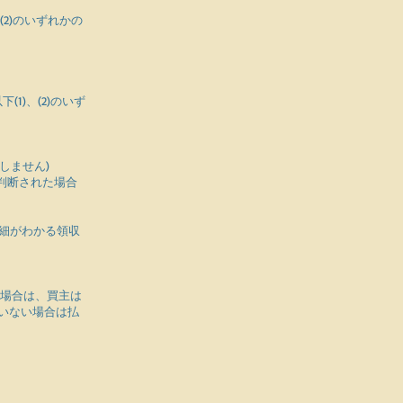
2)のいずれかの
1)、(2)のいず
しません)
判断された場合
明細がわかる領収
。
た場合は、買主は
ていない場合は払