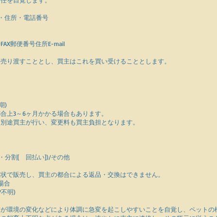
責任を自覚します。
名・住所・電話番号
X郵便番号住所E-mail
を売り渡すこととし、買主はこれを買い受けることとします。
期)
合上3～6ヶ月かかる場合もあります。
は別途買主が行い、変更料も買主負担となります。
分割[ 回払い])/その他
現状で販売し、買主の都合による返品・交換はできません。
場合
不明)
猫が環境の変化などにより体調に急変を起こしやすいことを自覚し、ペットの