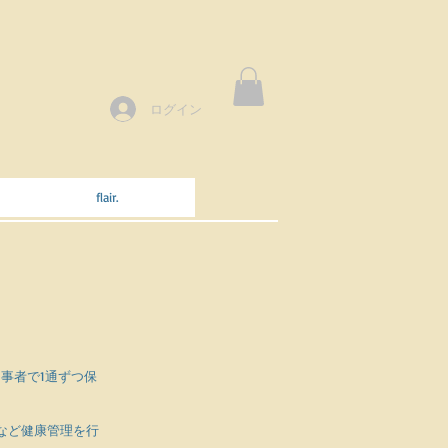
ログイン
flair.
事者で1通ずつ保
。
など健康管理を行