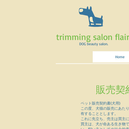
trimming salon flair
DOG beauty salon.
Home
販売契
ペット販売契約書(犬用)
この度、犬猫の販売にあたり
有することとします。
これに先立ち、売主は買主
買主は、犬が命ある生き物