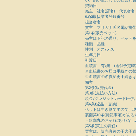
い、飼い主としての社会的
契約日
売主 社名(店名)・代表者
動物取扱業者登録番号
担当者名
買主 フリガナ氏名電話携帯FA
第1条(販売ペット)
売主は下記の通り、ペット
種類・品種
性別 オス/メス
生年月日
引渡日
血統書 有/無 (送付予定時
※血統書のお届は手続きの都
※血統書の名義変更手続き
備考
第2条(販売代金)
第3条(支払い方法)
現金/クレジットカード(一括・
第4条(返品・交換)
ペットは生き物ですので、
裏面第10条(特記事項)がある
・陰睾丸のおそれ(あり/なし/
第5条(買主の責任)
買主は、販売直後の子犬子