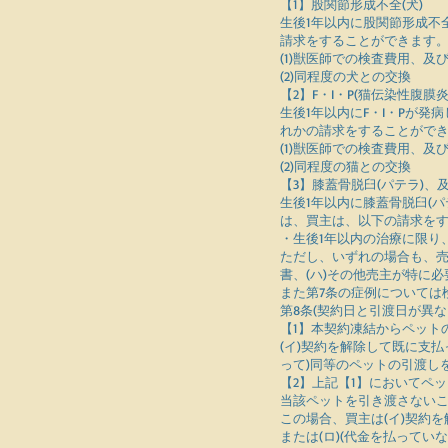
【1】股関節形成不全(犬)
生後1年以内に股関節形成不全
請求をすることができます
(1)獣医師での検査費用、及
(2)同程度の犬との交換
【2】F・I・P(猫伝染性腹膜炎
生後1年以内にF・I・Pが発
れかの請求をすることがで
(1)獣医師での検査費用、及
(2)同程度の猫との交換
【3】膝蓋骨脱臼(パテラ)、
生後1年以内に膝蓋骨脱臼(
は、買主は、以下の請求を
・生後1年以内の治療に限り
ただし、いずれの場合も、売
書、(ハ)その他売主が特に
また第7条の症例については
第8条(契約日と引渡日が異な
【1】本契約凍結からペット
(イ)契約を解除して既に支払
って)同等のペットの引渡し
【2】上記【1】においてペ
当該ペットを引き渡さない
この場合、買主は(イ)契約
または(ロ)(代金を払って