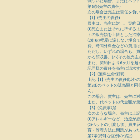
気づいた場合、またはペッ
第6条(売主の責任)
次の場合は売主は責任を負
【1】(売主の責任)
買主は、売主に対し、契約日
(1)死亡またはそれに準ず
トの販売額を上限とした治療
(2)(1)の程度に達しない
費、時間外料金などの費用は
ただし、いずれの場合も、買
かる領収書、(ハ)その他売
また、契約日より6ヶ月を超
記同様の責任を売主に請求
【2】(無料生命保障)
上記【1】(売主の責任)以
第2条のペットの販売額と同
ん。
この場合、買主は、売主に対
また、代ペットの代金額が第
【3】(免責事項)
次のような場合、売主は上記
(1)アレルギーなど、治療
(2)ペットの引渡し後、買
育・管理方法に問題があっ
第7条(特殊な症例の保証)