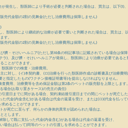
が発生し、獣医師により手術が必要と判断された場合は、買主は、以下(1)、(
。
び販売代金額の2割の見舞金(ただし治療費用は保障しません)
)
病し、獣医師により継続的な治療が必要で重いと判断された場合は、買主は、以下(
きます。
び販売代金額の2割の見舞金(ただし治療費用は保障しません)
及び臍・そけいヘルニア(ただし第10条の特記事項に記載されている場合は保障
パテラ)、及び臍・そけいヘルニアが発病し、獣医師により治療が必要であると
することができます。
、獣医師での検査・治療費用。
主に対し、(イ)本契約書、(ロ)治療を行った獣医師作成の診断書及び治療費
必要と指定したもの(ワクチン接種証明書等)を提出しなければなりません。
検査費用、治療費等を含め保証金額は第2条のペットの販売額を上限とします
る場合(お取り置きケース)の売主の責任)
の引渡日までに間がある場合、契約凍結後引渡日までの間にペットが死亡し
った代金(内金含む)がある場合は代金の返還を受け、または(ロ)(代金を払っ
を求めることができます。
ットが死亡に至らず、何らかの身体的異常が認められた場合は、
こととします。
を解除して既に支払った代金(内金含む)がある場合は代金の返還を受け、
いない場合は払って)同等のペットの引渡しを求めることができます。