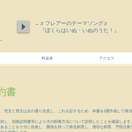
←♬フレアーのテーマソング♬
『ぼくらはいぬ・いぬのうた！』
.
料金表
アクセス
約書
、売主と買主は次の通り合意し、これを証するため、本書を2通作成して両当
に対し、別紙説明書等により犬の飼養方法について説明したことを確認します
であることを十分に自覚し、愛情を持って終生飼育し、適切な飼育、予防注射